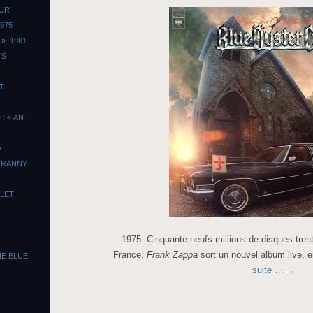
OUR
975
». 1981
’S
T
: « AN
»
TYRANNY
LLET
1975. Cinquante neufs millions de disques trent
France.
Frank Zappa
sort un nouvel album live, 
HE BLUE
suite …
→