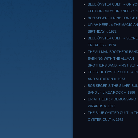
BLUE ÖYSTER CULT : « ON Y
FEET OR ON YOUR KNEES ». 1
BOB SEGER : « NINE TONIGHT 
URIAH HEEP : « THE MAGICIAN
BIRTHDAY ». 1972
BLUE ÖYSTER CULT : « SECRE
TREATIES ». 1974
THE ALLMAN BROTHERS BAND 
EVENING WITH THE ALLMAN
BROTHERS BAND. FIRST SET 
THE BLUE ÖYSTER CULT : « 
AND MUTATION ». 1973
BOB SEGER & THE SILVER BU
BAND : « LIKE A ROCK ». 1986
URIAH HEEP : « DEMONS AND
WIZARDS ». 1972
THE BLUE ÖYSTER CULT : « T
ÖYSTER CULT ». 1972