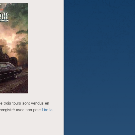
e trois tours sont vendus en
enregistré avec son pote
Lire la