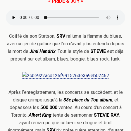
« PRIDE & JOY »
Coiffé de son Stetson,
SRV
rallume la flamme du blues,
avec un jeu de guitare que l’on n’avait plus entendu depuis
la mort de
Jimi Hendrix
. Tout le style de
STEVIE
est déjà
présent sur cet album, blues, boogie, blues-rock, funk.
Après l’enregistrement, les concerts se succèdent, et le
disque grimpe jusqu’à la
38e place du Top album
, et
dépassera les
500 000
ventes. Au cours d’un concert à
Toronto,
Albert King
tente de sermonner
STEVIE
RAY
,
ayant remarqué que celui-ci se drogue et boit
énormément, mais
SRV
n’y prête guère attention, d’autant