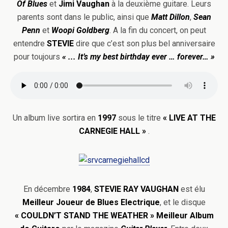
Of Blues
et
Jimi Vaughan
à la deuxième guitare. Leurs
parents sont dans le public, ainsi que
Matt Dillon
,
Sean
Penn
et
Woopi Goldberg
. A la fin du concert, on peut
entendre
STEVIE
dire que c’est son plus bel anniversaire
pour toujours
«
.
.. It’s my best birthday ever … forever… »
Un album live sortira en
1997
sous le titre
« LIVE AT THE
CARNEGIE HALL »
.
En décembre
1984
,
STEVIE RAY VAUGHAN
est élu
Meilleur
Joueur de Blues Electrique
, et le disque
« COULDN’T STAND THE WEATHER »
Meilleur Album