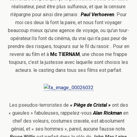
réalisateur, peut être plus sulfureux, et que la censure
n’épargne pour ainsi dire jamais :
Paul Verhoeven
. Pour
moi ces deux là font la paire, et nous font voyager
beaucoup mieux qu’une agence de voyage, ou qu’un tour-
opérateur.Ils font du cinéma, du vrai qui n’a pas peur de
prendre des risques, toujours sur le fil du rasoir… Pour en
revenir au film et à
Mc TIERNAM
, une chose me frappe
toujours, c’est la justesse avec laquelle sont choisis les
acteurs. le casting dans tous ses films est parfait.
Les pseudos-terroristes de
« Piège de Cristal »
ont des
« gueules » fabuleuses, rappelez-vous
Alan Rickman
en
chef des voleurs, costumes cravate, est absolument
génial, et « ses hommes », pareil, aucune fausse note.
Bruce Willis
est parfait dans le rôle de
John
Mac
Laine
.