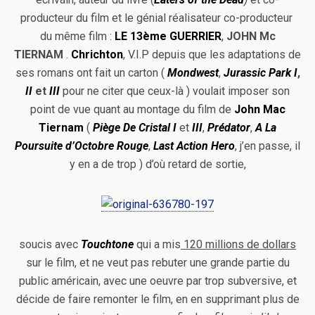
producteur du film et le génial réalisateur co-producteur
du même film :
LE 13ème GUERRIER
,
JOHN Mc
TIERNAM
.
Chrichton
, V.I.P depuis que les adaptations de
ses romans ont fait un carton (
Mondwest
,
Jurassic Park I
,
II
et
III
pour ne citer que ceux-là ) voulait imposer son
point de vue quant au montage du film de
John Mac
Tiernam
(
Piège De Cristal I
et
III
,
Prédator
,
A La
Poursuite d’Octobre Rouge
,
Last Action Hero
, j’en passe, il
y en a de trop ) d’où retard de sortie,
soucis avec
Touchtone
qui a mis
120 millions de dollars
sur le film, et ne veut pas rebuter une grande partie du
public américain, avec une oeuvre par trop subversive, et
décide de faire remonter le film, en en supprimant plus de