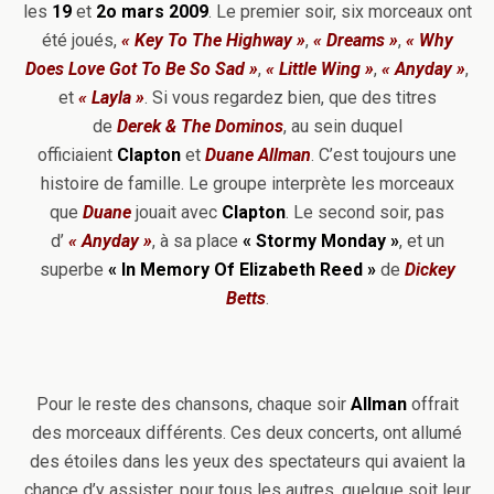
les
19
et
2o mars
2009
. Le premier soir, six morceaux ont
été joués,
« Key To The Highway »
,
« Dreams »
,
« Why
Does Love Got To Be So Sad »
,
« Little Wing »
,
« Anyday »
,
et
« Layla »
. Si vous regardez bien, que des titres
de
Derek & The Dominos
, au sein duquel
officiaient
Clapton
et
Duane Allman
. C’est toujours une
histoire de famille. Le groupe interprète les morceaux
que
Duane
jouait avec
Clapton
. Le second soir, pas
d’
« Anyday »
, à sa place
« Stormy Monday »
, et un
superbe
« In Memory Of Elizabeth Reed »
de
Dickey
Betts
.
Pour le reste des chansons, chaque soir
Allman
offrait
des morceaux différents. Ces deux concerts, ont allumé
des étoiles dans les yeux des spectateurs qui avaient la
chance d’y assister, pour tous les autres, quelque soit leur