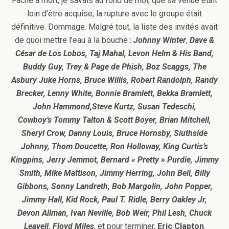
Fâché à mort, je savais au fond de moi, que sa venue était
loin d’être acquise, la rupture avec le groupe était
définitive. Dommage. Malgré tout, la liste des invités avait
de quoi mettre l’eau à la bouche :
Johnny Winter
,
Dave &
César de Los Lobos, Taj Mahal, Levon Helm & His Band,
Buddy Guy, Trey & Page de Phish, Boz Scaggs, The
Asbury Juke Horns, Bruce Willis, Robert Randolph, Randy
Brecker, Lenny White, Bonnie Bramlett, Bekka Bramlett,
John Hammond,Steve Kurtz, Susan Tedeschi,
Cowboy’s
Tommy Talton & Scott Boyer, Brian Mitchell,
Sheryl Crow, Danny Louis, Bruce Hornsby, Siuthside
Johnny, Thom Doucette, Ron Holloway, King Curtis’s
Kingpins, Jerry Jemmot, Bernard « Pretty » Purdie, Jimmy
Smith, Mike Mattison, Jimmy Herring, John Bell, Billy
Gibbons, Sonny Landreth, Bob Margolin, John Popper,
Jimmy Hall, Kid Rock, Paul T. Ridle, Berry Oakley Jr,
Devon Allman, Ivan Neville, Bob Weir, Phil Lesh, Chuck
Leavell, Floyd Miles
, et pour terminer,
Eric Clapton
.