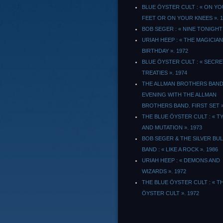
BLUE ÖYSTER CULT : « ON Y
FEET OR ON YOUR KNEES ». 1
BOB SEGER : « NINE TONIGHT 
URIAH HEEP : « THE MAGICIAN
BIRTHDAY ». 1972
BLUE ÖYSTER CULT : « SECRE
TREATIES ». 1974
THE ALLMAN BROTHERS BAND 
EVENING WITH THE ALLMAN
BROTHERS BAND. FIRST SET 
THE BLUE ÖYSTER CULT : « 
AND MUTATION ». 1973
BOB SEGER & THE SILVER BU
BAND : « LIKE A ROCK ». 1986
URIAH HEEP : « DEMONS AND
WIZARDS ». 1972
THE BLUE ÖYSTER CULT : « T
ÖYSTER CULT ». 1972