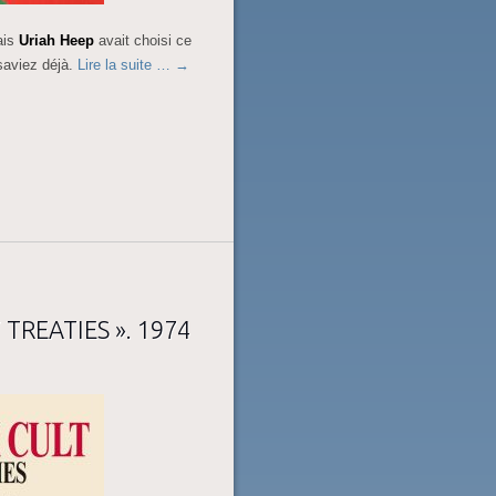
ais
Uriah Heep
avait choisi ce
saviez déjà.
Lire la suite …
→
 TREATIES ». 1974