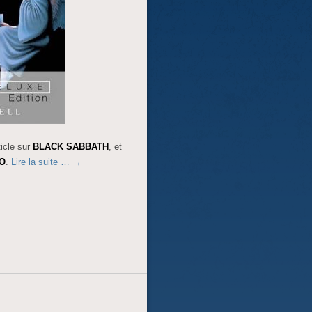
ticle sur
BLACK SABBATH
, et
O
.
Lire la suite …
→