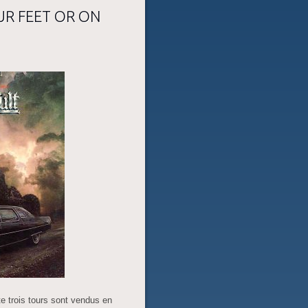
UR FEET OR ON
e trois tours sont vendus en