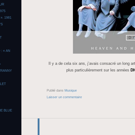
OUR
975
». 1981
’S
T
: « AN
Il y a de cela six ans, j’avais consacré un long ar
»
plus particulièrement sur les années
DI
TYRANNY
LLET
Publié dans
Musique
Laisser un commentaire
HE BLUE