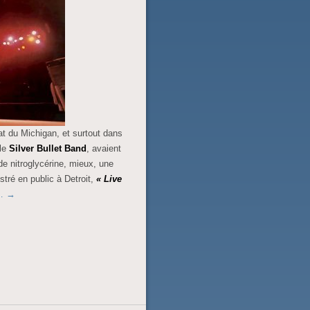
t du Michigan, et surtout dans
le
Silver Bullet Band
, avaient
de nitroglycérine, mieux, une
stré en public à Detroit,
« Live
 …
→