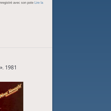
enregistré avec son pote
Lire la
». 1981