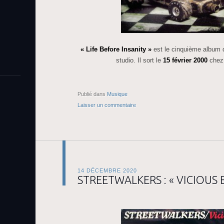
« Life Before Insanity »
est le cinquième album
studio. Il sort le
15 février 2000
che
Publié dans
Musique
Laisser un commentaire
14 DÉCEMBRE 2020
STREETWALKERS : « VICIOUS B