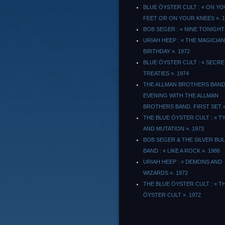
BLUE ÖYSTER CULT : « ON Y
FEET OR ON YOUR KNEES ». 1
BOB SEGER : « NINE TONIGHT 
URIAH HEEP : « THE MAGICIAN
BIRTHDAY ». 1972
BLUE ÖYSTER CULT : « SECRE
TREATIES ». 1974
THE ALLMAN BROTHERS BAND 
EVENING WITH THE ALLMAN
BROTHERS BAND. FIRST SET 
THE BLUE ÖYSTER CULT : « 
AND MUTATION ». 1973
BOB SEGER & THE SILVER BU
BAND : « LIKE A ROCK ». 1986
URIAH HEEP : « DEMONS AND
WIZARDS ». 1972
THE BLUE ÖYSTER CULT : « T
ÖYSTER CULT ». 1972