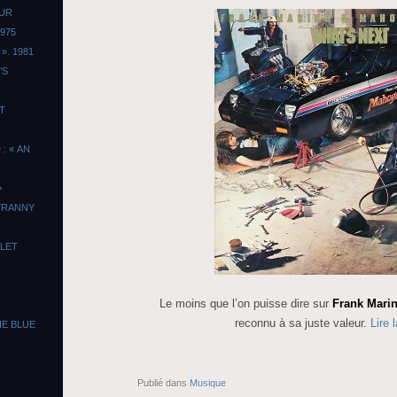
OUR
975
». 1981
’S
T
: « AN
»
TYRANNY
LLET
Le moins que l’on puisse dire sur
Frank Mari
reconnu à sa juste valeur.
Lire 
HE BLUE
Publié dans
Musique