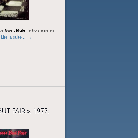
 de
Gov’t Mule
, le troisième en
z
Lire la suite …
→
UT FAIR ». 1977.