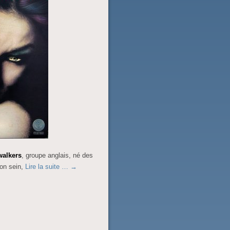
walkers
, groupe anglais, né des
son sein,
Lire la suite …
→