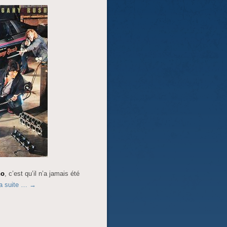
no
, c’est qu’il n’a jamais été
la suite …
→