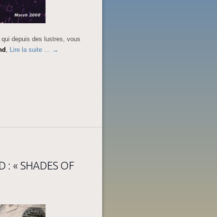
 qui depuis des lustres, vous
nd
,
Lire la suite …
→
 : « SHADES OF