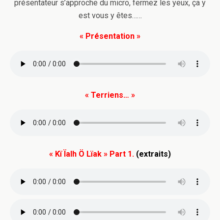
présentateur s’approche du micro, fermez les yeux, ça y
est vous y êtes……
« Présentation »
« Terriens… »
« Kï Ïalh Ö Lïak »
Part 1.
(extraits)