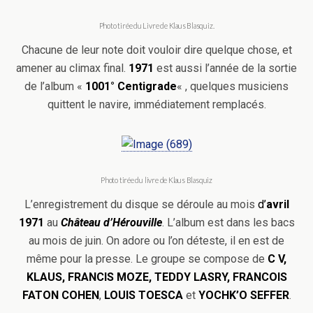
Photo tirée du Livre de Klaus Blasquiz.
Chacune de leur note doit vouloir dire quelque chose, et
amener au climax final.
1971
est aussi l’année de la sortie
de l’album «
1001° Centigrade
« , quelques musiciens
quittent le navire, immédiatement remplacés.
Photo tirée du livre de Klaus Blasquiz
L’enregistrement du disque se déroule au mois
d’
avril
1971
au
Château d’Hérouville
. L’album est dans les bacs
au mois de juin. On adore ou l’on déteste, il en est de
même pour la presse. Le groupe se compose de
C V,
KLAUS, FRANCIS MOZE, TEDDY LASRY,
FRANCOIS
FATON COHEN
,
LOUIS TOESCA
et
YOCHK’O SEFFER
.