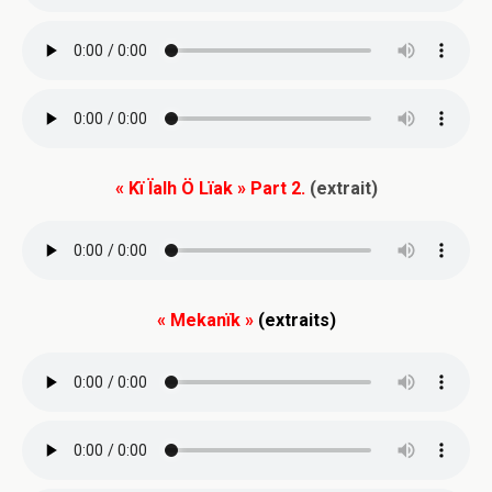
« Kï Ïalh Ö Lïak »
Part 2.
(extrait)
« Mekanïk »
(extraits)