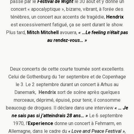
passe par le
Festival de Wight
le 30 août et y donne un
concert « apocalyptique », bizarre, vibrant, à l’orée des
ténèbres, un concert aux accents de tragédie,
Hendrix
est excessivement fatigué, ça se sent durant le show.
Plus tard,
Mitch Mitchell
avouera,
« …Le feeling n’était pas
au rendez-vous… »
Deux concerts de cette courte tournée sont excellents.
Celui de Gothenburg du 1er septembre et de Copenhage
le 3. Le 2 septembre durant un concert à Arhus au
Danemark,
Hendrix
sort de scène après quelques
morceaux, déprimé, épuisé, pour tenir, il consomme
beaucoup de drogues. Il déclare dans une interview
« … Je
ne sais pas si j’atteindrais 28 ans… »
Le 6 septembre
1970, l’
Experience
donne un concert à Fehmarm, en
Allemagne, dans le cadre du
« Love and Peace Festival »
,