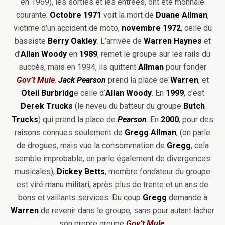
en 1969), les sorties et les entrées, ont été monnaie
courante.
Octobre 1971
voit la mort de
Duane Allman
,
victime d’un accident de moto,
novembre 1972
, celle du
bassiste
Berry Oakley
. L’arrivée de
Warren Haynes
et
d’
Allan Woody
en
1989
, remet le groupe sur les rails du
succès, mais en 1994, ils quittent
Allman
pour fonder
Gov’t Mule
.
Jack Pearson
prend la place de
Warren
, et
Oteil Burbridg
e celle d’
Allan Woody
. En
1999
, c’est
Derek Trucks
(le neveu du batteur du groupe
Butch
Trucks
) qui prend la place de
Pearson
. En
2000
, pour des
raisons connues seulement de
Gregg Allman
, (on parle
de drogues, mais vue la consommation de
Gregg
, cela
semble improbable, on parle également de divergences
musicales),
Dickey Betts
, membre fondateur du groupe
est viré manu militari, après plus de trente et un ans de
bons et vaillants services. Du coup
Gregg
demande à
Warren
de revenir dans le groupe, sans pour autant lâcher
son propre groupe
Gov’t Mule
.