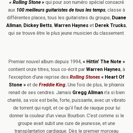
« Rolling Stone »
qui pour son numéro spécial consacré
aux
100 meilleurs guitaristes de tous les temps
, classe à
différentes places, tous les guitaristes du groupe,
Duane
Allman
,
Dickey Betts
,
Warren Haynes
et
Derek Trucks
,
qui se trouve être le plus jeune musicien du classement.
Premier nouvel album depuis 1994,
« Hittin’ The Note »
contient onze titres, tous co-écrit par
Warren Haynes
, à
l’exception d’une reprise des
Rolling Stones
« Heart Of
Stone »
et de
Freddie King
.
Une fois de plus, le phœnix
renait de ses cendres. Jamais
Gregg Allman
n’a si bien
chanté, sa voix est belle, forte, puissante, avec un vibrato
de torrent qui rugit, et ce qu’il faut de rauque pour lui
donner la couleur d’un vieux Bourbon. C’est comme si le
groupe avait subit une cure de jeunesse, et une
transplantation cardiaque. Dès le premier morceau