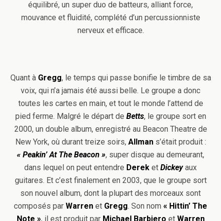
équilibré, un super duo de batteurs, alliant force,
mouvance et fluidité, complété d’un percussionniste
nerveux et efficace.
Quant à
Gregg
, le temps qui passe bonifie le timbre de sa
voix, qui n’a jamais été aussi belle. Le groupe a donc
toutes les cartes en main, et tout le monde l’attend de
pied ferme. Malgré le départ de
Betts
, le groupe sort en
2000, un double album, enregistré au Beacon Theatre de
New York, où durant treize soirs,
Allman
s’était produit :
« Peakin’ At The Beacon »
, super disque au demeurant,
dans lequel on peut entendre
Derek
et
Dickey
aux
guitares. Et c’est finalement en 2003, que le groupe sort
son nouvel album, dont la plupart des morceaux sont
composés par
Warren
et
Gregg
. Son nom
« Hittin’ The
Note »
, il est produit par
Michael Barbiero
et
Warren