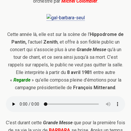
orchestré par
Michel Colombier
.
Cette année là, elle est sur la scène de l’
Hippodrome de
Pantin,
l’actuel
Zenith
, et offre à son fidèle public un
concert qui s’associe plus à une
Grande
Messe
qu’à un
tour de chant, et ce sera ainsi jusqu’à sa mort. C’est
rappels sur rappels, le public ne veut pas quitter la salle.
Elle interprète à partir du
8 avril 1981
entre autre
«
Regarde
» qu’elle composa pleine d’émotions pour la
campagne présidentielle de
François Mitterand
.
C’est durant cette
Grande Messe
que pour la première fois
de sa vie la voix de
BARBARA
se brise. Après un temps