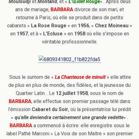
Mouloudji
et
Montand
, et «
L’Œillet Rouge
« . Après deux
ans de mariage,
BARBARA
divorce de son mari, et
retourne à Paris, où elle se produit dans de petits
cabarets «
La Rose Rouge
» en
1956
, «
Chez Moineau
»
en
1957
, et à «
L’Ecluse
» en
1958
où elle s’impose en
véritable professionnelle.
Sous le surnom de «
La Chanteuse de minuit
» elle attire
de plus en plus de monde, des fidèles, et la jeunesse du
Quartier Latin. . Le
12 juillet 1958
, sous le nom de
BARBARA
, elle effectue son premier passage télé dans
l’émission
Cabaret du Soir
, où la présentatrice lui prédit
«
qu’elle deviendra certainement une grande vedette
« .
BARBARA
a commencé à écrire. elle enregistre sous le
label Pathé Marconi « La Voix de son Maître » son premier