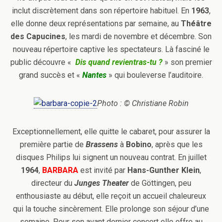
inclut discrètement dans son répertoire habituel. En
1963
,
elle donne deux représentations par semaine, au
Théâtre
des Capucines
, les mardi de novembre et décembre. Son
nouveau répertoire captive les spectateurs. Là fasciné le
public découvre «
Dis quand revientras-tu ?
» son premier
grand succès et «
Nantes
» qui bouleverse l’auditoire.
Photo : © Christiane Robin
Exceptionnellement, elle quitte le cabaret, pour assurer la
première partie de
Brassens
à
Bobino
, après que les
disques Philips lui signent un nouveau contrat. En juillet
1964
,
BARBARA
est invité par
Hans-Gunther Klein
,
directeur du
Junges Theater
de Göttingen, peu
enthousiaste au début, elle reçoit un accueil chaleureux
qui la touche sincèrement. Elle prolonge son séjour d’une
semaine. Pour son avant dernier concert elle offre au