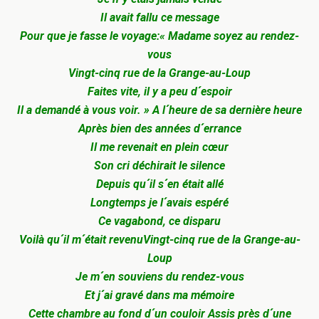
Il avait fallu ce message
Pour que je fasse le voyage:
« Madame soyez au rendez-
vous
Vingt-cinq rue de la Grange-au-Loup
Faites vite, il y a peu d´espoir
Il a demandé à vous voir. »
A l´heure de sa dernière heure
Après bien des années d´errance
Il me revenait en plein cœur
Son cri déchirait le silence
Depuis qu´il s´en était allé
Longtemps je l´avais espéré
Ce vagabond, ce disparu
Voilà qu´il m´était revenu
Vingt-cinq rue de la Grange-au-
Loup
Je m´en souviens du rendez-vous
Et j´ai gravé dans ma mémoire
Cette chambre au fond d´un couloir
Assis près d´une